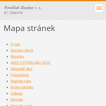
Fotoklub Znojmo z. s.
IČ: 22681078
Mapa stránek
O nás
Seznam členů
Novinky
AKCE FOTOKLUBU 2026
Kalendář akcí
Fotogalerie
Napište nám
Kniha návštěv
Odkazy
Kontakt
Napsali o nás