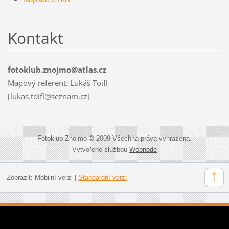
Kontakt
fotoklub.znojmo@atlas.cz
Mapový referent: Lukáš Toifl
[lukas.toifl@seznam.cz]
Fotoklub Znojmo © 2009 Všechna práva vyhrazena.
Vytvořeno službou
Webnode
Zobrazit:
Mobilní verzi
|
Standardní verzi