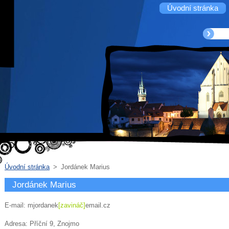
Úvodní stránka
Úvodní stránka
>
Jordánek Marius
Jordánek Marius
E-mail: mjordanek
[zavináč]
email.cz
Adresa: Příční 9, Znojmo