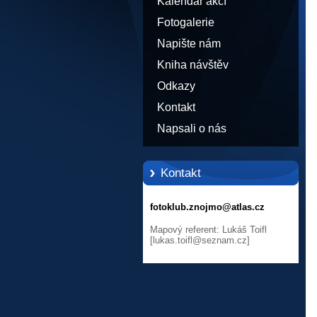
Kalendář akcí
Fotogalerie
Napište nám
Kniha návštěv
Odkazy
Kontakt
Napsali o nás
Kontakt
fotoklub.znojmo@atlas.cz
Mapový referent: Lukáš Toifl
[lukas.toifl@seznam.cz]