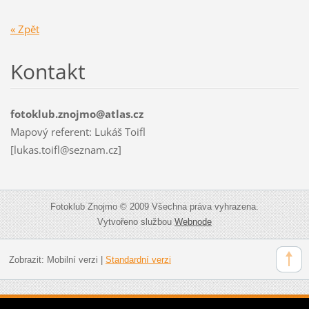
« Zpět
Kontakt
fotoklub.znojmo@atlas.cz
Mapový referent: Lukáš Toifl
[lukas.toifl@seznam.cz]
Fotoklub Znojmo © 2009 Všechna práva vyhrazena.
Vytvořeno službou
Webnode
Zobrazit:
Mobilní verzi
|
Standardní verzi