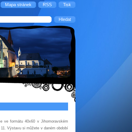
Mapa stránek
RSS
Tisk
fie ve formátu 40x60 v Jihomoravském
1. Výstavu si můžete v daném období