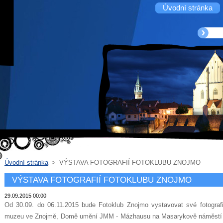
Úvodní stránka
Úvodní stránka
>
VÝSTAVA FOTOGRAFIÍ FOTOKLUBU ZNOJMO
VÝSTAVA FOTOGRAFIÍ FOTOKLUBU ZNOJMO
29.09.2015 00:00
Od 30.09. do 06.11.2015 bude Fotoklub Znojmo vystavovat své fotogra
muzeu ve Znojmě, Domě umění JMM - Mázhausu na Masarykově náměstí 1