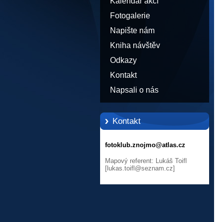
Kalendář akcí
Fotogalerie
Napište nám
Kniha návštěv
Odkazy
Kontakt
Napsali o nás
Kontakt
fotoklub.znojmo@atlas.cz
Mapový referent: Lukáš Toifl
[lukas.toifl@seznam.cz]