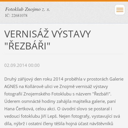
Fotoklub Znojmo z. s.
IČ: 22681078
VERNISÁŽ VÝSTAVY
"ŘEZBÁŘI"
02.09.2014 00:00
Druhý zářijový den roku 2014 proběhla v prostorách Galerie
AGNES na Kollárově ulici ve Znojmě vernisáž výstavy
fotografií Znojemského Fotoklubu s názvem "Řezbáři".
Úderem osmnácté hodiny zahájila majitelka galerie, paní
Hana Čertková, celou akci. O úvodní slovo se postaral i
vedoucí fotoklubu Jiří Lepš. Nejen fotografy, vystavující svá
díla, nýbrž i ostatní členy těšila hojná účast návštěvníků