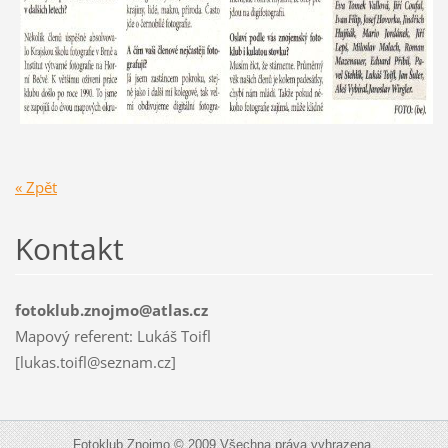
« Zpět
Kontakt
fotoklub.znojmo@atlas.cz
Mapový referent: Lukáš Toifl
[lukas.toifl@seznam.cz]
Fotoklub Znojmo © 2009 Všechna práva vyhrazena.