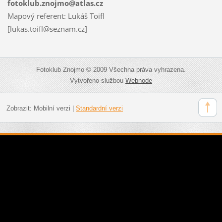
fotoklub.znojmo@atlas.cz
Mapový referent: Lukáš Toifl
[lukas.toifl@seznam.cz]
Fotoklub Znojmo © 2009 Všechna práva vyhrazena.
Vytvořeno službou
Webnode
Zobrazit:
Mobilní verzi
|
Standardní verzi