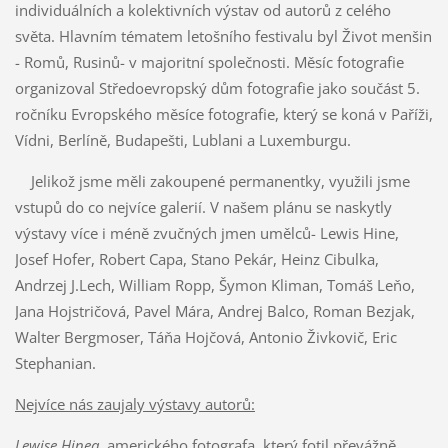
individuálních a kolektivních výstav od autorů z celého
světa. Hlavním tématem letošního festivalu byl Život menšin
- Romů, Rusinů- v majoritní společnosti. Měsíc fotografie
organizoval Středoevropský dům fotografie jako součást 5.
ročníku Evropského měsíce fotografie, který se koná v Paříži,
Vídni, Berlíně, Budapešti, Lublani a Luxemburgu.
Jelikož jsme měli zakoupené permanentky, využili jsme
vstupů do co nejvíce galerií. V našem plánu se naskytly
výstavy více i méně zvučných jmen umělců- Lewis Hine,
Josef Hofer, Robert Capa, Stano Pekár, Heinz Cibulka,
Andrzej J.Lech, William Ropp, Šymon Kliman, Tomáš Leňo,
Jana Hojstričová, Pavel Mára, Andrej Balco, Roman Bezjak,
Walter Bergmoser, Táňa Hojčová, Antonio Živkovič, Eric
Stephanian.
Nejvíce nás zaujaly výstavy autorů:
Lewise Hinea
, amerického fotografa, který fotil převážně