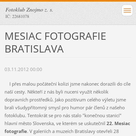
Fotoklub Znojmo z. s.
IČ: 22681078
MESIAC FOTOGRAFIE
BRATISLAVA
03.11.2012 00:00
I přes malou počáteční kolizi jsme nakonec dorazili do cíle
naší cesty. Někteří z nás byli nuceni využít několik
dopravních prostředků. Jako pozitivum celého výletu jsme
brali všudypřítomný smysl pro humor pár členů z našeho
fotoklubu. Tentokrát se pro nás stalo "konečnou stanicí"
hlavní město Slovenska, ve kterém se uskutečnil
22. Mesiac
fotografie
. V galeriích a muzeích Bratislavy otevřeli 28