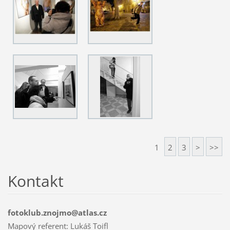
1
2
3
>
>>
Kontakt
fotoklub.znojmo@atlas.cz
Mapový referent: Lukáš Toifl