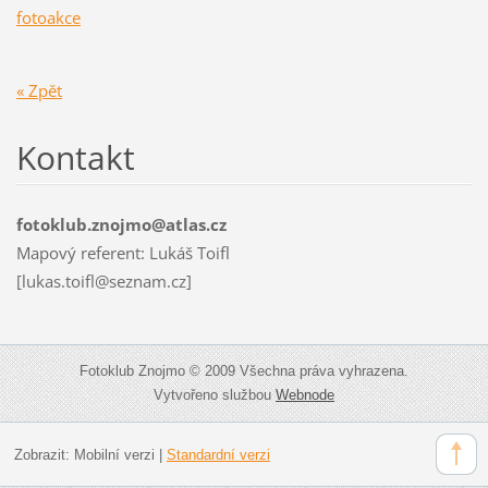
fotoakce
« Zpět
Kontakt
fotoklub.znojmo@atlas.cz
Mapový referent: Lukáš Toifl
[lukas.toifl@seznam.cz]
Fotoklub Znojmo © 2009 Všechna práva vyhrazena.
Vytvořeno službou
Webnode
Zobrazit:
Mobilní verzi
|
Standardní verzi