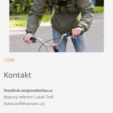
« Zpět
Kontakt
fotoklub.znojmo@atlas.cz
Mapový referent: Lukáš Toifl
[lukas.toifl@seznam.cz]