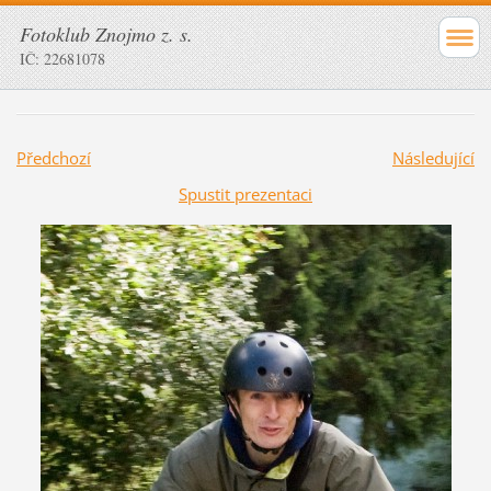
Fotoklub Znojmo z. s.
IČ: 22681078
Předchozí
Následující
Spustit prezentaci