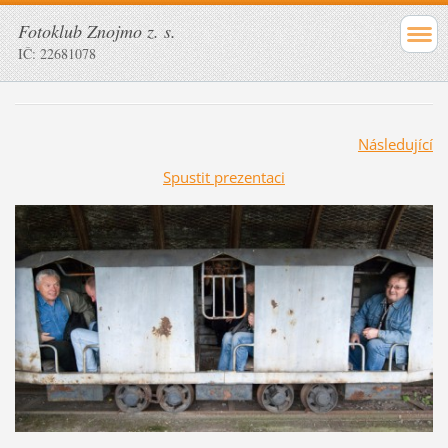
Fotoklub Znojmo z. s.
IČ: 22681078
Následující
Spustit prezentaci