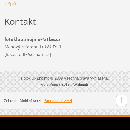
« Zpět
Kontakt
fotoklub.znojmo@atlas.cz
Mapový referent: Lukáš Toifl
[lukas.toifl@seznam.cz]
Fotoklub Znojmo © 2009 Všechna práva vyhrazena.
Vytvořeno službou
Webnode
Zobrazit:
Mobilní verzi
|
Standardní verzi