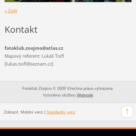
« Zpět
Kontakt
fotoklub.znojmo@atlas.cz
Mapový referent: Lukáš Toifl
[lukas.toifl@seznam.cz]
Fotoklub Znojmo © 2009 Všechna práva vyhrazena.
Vytvořeno službou
Webnode
Zobrazit:
Mobilní verzi
|
Standardní verzi