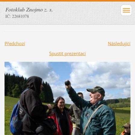
Fotoklub Znojmo z. s.
IČ: 22681078
Předchozí
Následující
Spustit prezentaci