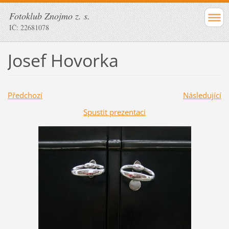
Fotoklub Znojmo z. s.
IČ: 22681078
Josef Hovorka
Předchozí
Následující
Spustit prezentaci