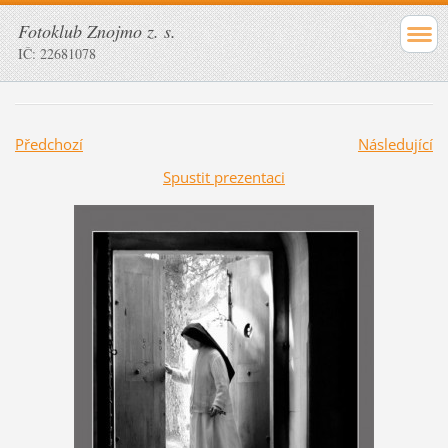
Fotoklub Znojmo z. s.
IČ: 22681078
Předchozí
Následující
Spustit prezentaci