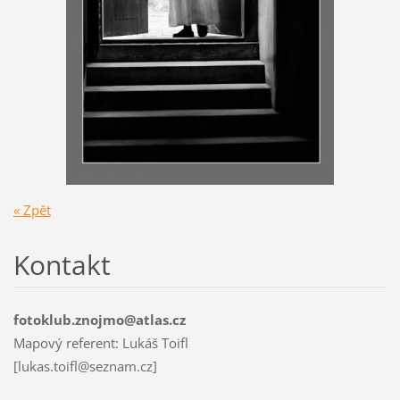
« Zpět
Kontakt
fotoklub.znojmo@atlas.cz
Mapový referent: Lukáš Toifl
[lukas.toifl@seznam.cz]