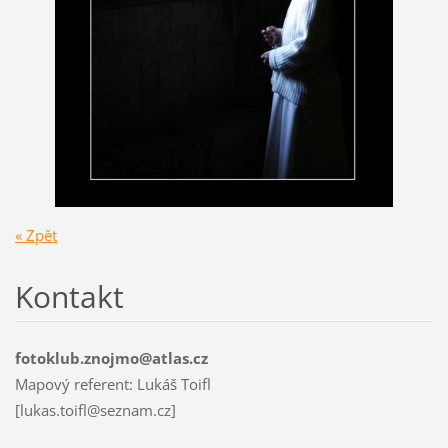
« Zpět
Kontakt
fotoklub.znojmo@atlas.cz
Mapový referent: Lukáš Toifl
[lukas.toifl@seznam.cz]