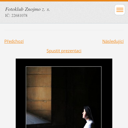
Fotoklub Znojmo z. s.
IČ: 22681078
Předchozí
Následující
Spustit prezentaci